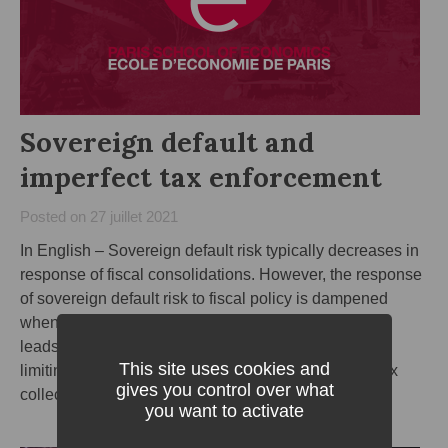
Sovereign default and
imperfect tax enforcement
Posted on
27 juillet 2021
In English – Sovereign default risk typically decreases in
response of fiscal consolidations. However, the response
of sovereign default risk to fiscal policy is dampened
when tax enforcement is weak. A fiscal consolidation
leads to an expansion of the informal sector, thereby
This site uses cookies and
limiting fiscal surpluses, but also hampering future tax
gives you control over what
collection and failing to reduce default risk…
you want to activate